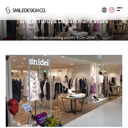
s
n
i
d
e
l
T
u
r
u
y
a
D
e
p
a
r
t
m
e
n
t
S
t
o
r
e
Women's clothing store / 8.Oct.2014