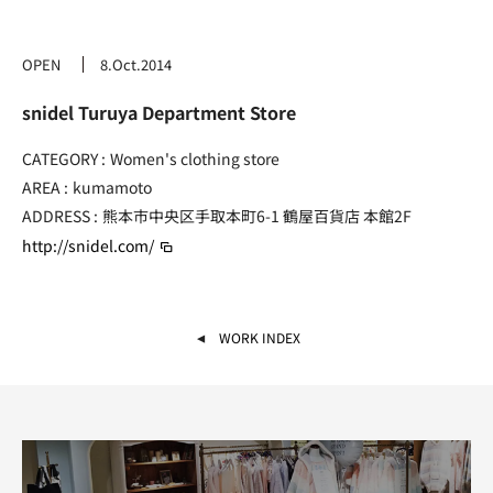
OPEN
8.Oct.2014
snidel Turuya Department Store
CATEGORY :
Women's clothing store
AREA :
kumamoto
ADDRESS :
熊本市中央区手取本町6-1
鶴屋百貨店 本館2F
http://snidel.com/
WORK INDEX