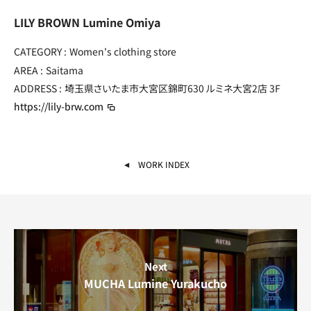
LILY BROWN Lumine Omiya
CATEGORY :
Women's clothing store
AREA :
Saitama
ADDRESS :
埼玉県さいたま市大宮区錦町630
ルミネ大宮2店 3F
https://lily-brw.com
WORK INDEX
Next
MUCHA Lumine Yurakucho