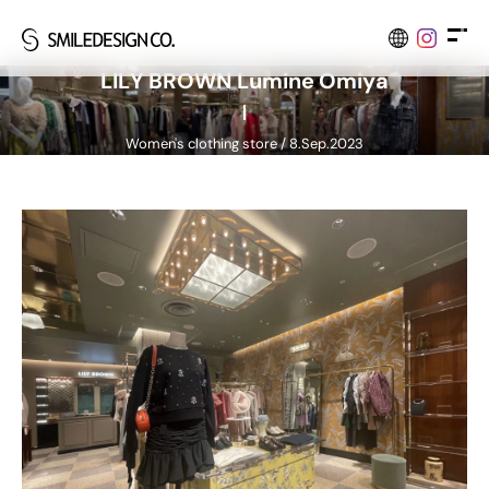
L
I
L
Y
B
R
O
W
N
L
u
m
i
n
e
O
m
i
y
a
Women's clothing store / 8.Sep.2023