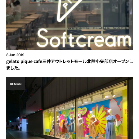
8.Jun.2019
gelato pique cafe三井アウトレットモール北陸小矢部店オープンし
ました。
DESIGN