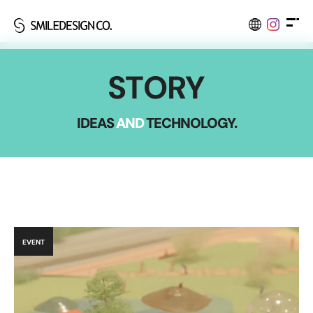
S
T
O
R
Y
I
D
E
A
S
A
N
D
T
E
C
H
N
O
L
O
G
Y
.
EVENT