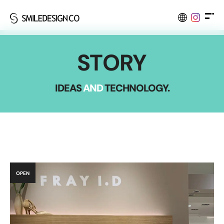
S
T
O
R
Y
I
D
E
A
S
A
N
D
T
E
C
H
N
O
L
O
G
Y
.
OPEN